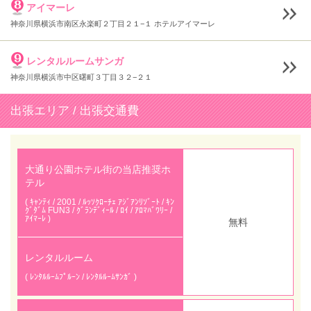
アイマーレ
神奈川県横浜市南区永楽町２丁目２１−１ ホテルアイマーレ
レンタルルームサンガ
神奈川県横浜市中区曙町３丁目３２−２１
出張エリア / 出張交通費
大通り公園ホテル街の当店推奨ホ
テル
( ｷｬﾝﾃｨ / 2001 / ﾙｯｿｸﾛｰﾁｪ ｱｼﾞｱﾝﾘｿﾞｰﾄ / ｷﾝ
ｸﾞﾀﾞﾑ FUN3 / ｸﾞﾗﾝﾃﾞｨｰﾙ / ﾛｲ / ｱﾛﾏﾊﾞﾜﾘｰ /
ｱｲﾏｰﾚ )
無料
レンタルルーム
( ﾚﾝﾀﾙﾙｰﾑﾌﾟﾙｰﾝ / ﾚﾝﾀﾙﾙｰﾑｻﾝｶﾞ )