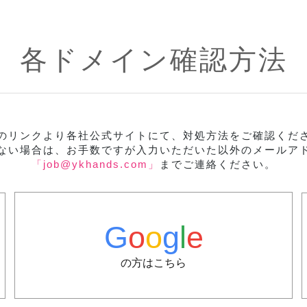
各ドメイン確認方法
のリンクより各社公式サイトにて、対処方法をご確認くだ
ない場合は、お手数ですが入力いただいた以外のメールア
「job@ykhands.com」
までご連絡ください。
G
o
o
g
l
e
の方はこちら